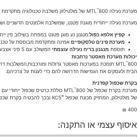
™
מערכת נעילה MTL
800 של מולטילוק משלבת טכנולוגיה מתקדמת ביותר ומוגנת פטנט בכדי לספק את פתרון האבטחה המשודרג שחיכיתם לו!
מערכת נעילה ייחודית מוגנת פטנט, שמשלבת אלמנטים חדשניים ו
קפיץ אלפא כפול
:מנגנון נע מוגן פטנט במפתח בשילוב פין יי
מערכת פינים טלסקופיים
אמינה ומתקדמת מבוססת על טכנולו
תוספת
מנגנון בריח נעילה עוצמתי
המשולב עם 5 פיני אצבע
יכולות מערכת מאסטר נרחבות
™
MTL
800 תומכת במערכות מאסטר גדולות ומורכבות,המשלבות דר
הבית ולעסקים את הגמישות הדרושה להם כדי לענות על צרכיהם.
בקרת שכפול קפדנית
™
מערכת בקרת שכפול של MTL
800 כוללת כרטיס שכפול ייחודי
®
של מולטילוק, המחזיק מכונת שכפול
KC5 ובכך להבטיח בקרת שכפול קפדנית יותר.
₪
400
איסוף עצמי או התקנה: